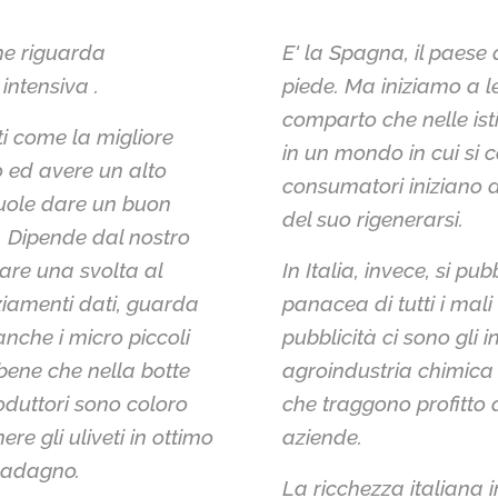
he riguarda
E' la Spagna, il paese 
intensiva .
piede. Ma iniziamo a lev
comparto che nelle ist
ati come la migliore
in un mondo in cui si c
o ed avere un alto
consumatori iniziano a
 vuole dare un buon
del suo rigenerarsi.
. Dipende dal nostro
dare una svolta al
In Italia, invece, si pu
ziamenti dati, guarda
panacea di tutti i mali
anche i micro piccoli
pubblicità ci sono gli in
 bene che nella botte
agroindustria chimica
roduttori sono coloro
che traggono profitto d
e gli uliveti in ottimo
aziende.
guadagno.
La ricchezza italiana 