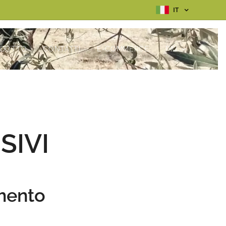
IT
ODOTTO
CONTATTI
E-COMMERCE
PIÙ
SIVI
mento