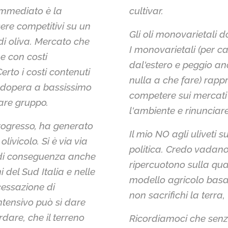
 immediato è la
cultivar.
sere competitivi su un
Gli oli monovarietali do
di oliva. Mercato che
I monovarietali (per ca
he con costi
dal'estero e peggio an
to i costi contenuti
nulla a che fare) rap
anodopera a bassissimo
competere sui mercat
fare gruppo.
l'ambiente e rinunciar
rogresso, ha generato
Il mio NO agli uliveti 
livicolo. Si è via via
politica. Credo vadano 
e di conseguenza anche
ripercuotono sulla qual
 del Sud Italia e nelle
modello agricolo basat
cessazione di
non sacrifichi la terra,
intensivo può sì dare
dare, che il terreno
Ricordiamoci che senza