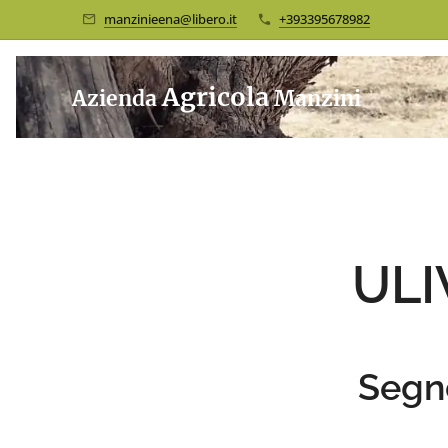
manzinieena@libero.it
+393395678982
Agricola
Azienda
Manzini
ULI
Segn