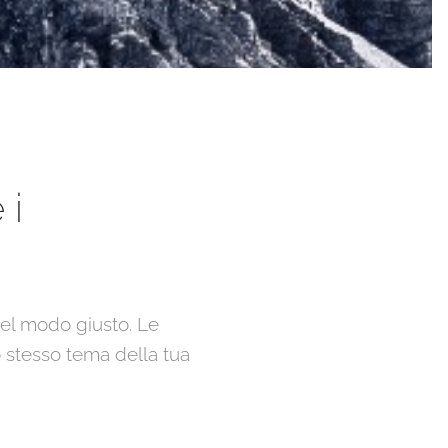
 i
 nel modo giusto. Le
o stesso tema della tua