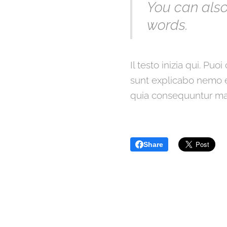
You can also
words.
Il testo inizia qui. Puo
sunt explicabo nemo e
quia consequuntur ma
Share