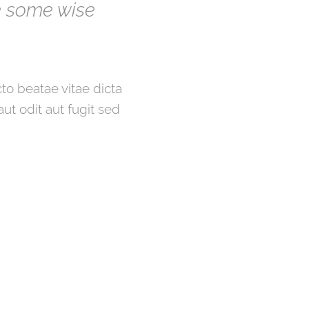
e some wise
ecto beatae vitae dicta
t odit aut fugit sed