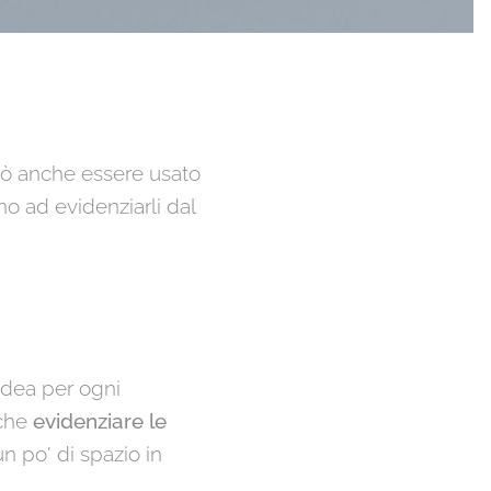
Può anche essere usato
no ad evidenziarli dal
'idea per ogni
nche
evidenziare le
un po' di spazio in