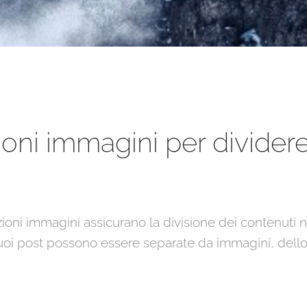
ioni immagini per dividere
sezioni immagini assicurano la divisione dei contenuti
 tuoi post possono essere separate da immagini, dell